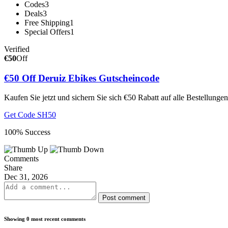
Codes
3
Deals
3
Free Shipping
1
Special Offers
1
Verified
€50
Off
€50 Off Deruiz Ebikes Gutscheincode
Kaufen Sie jetzt und sichern Sie sich €50 Rabatt auf alle Bestellung
Get Code
SH50
100% Success
Comments
Share
Dec 31, 2026
Post comment
Showing 0 most recent comments